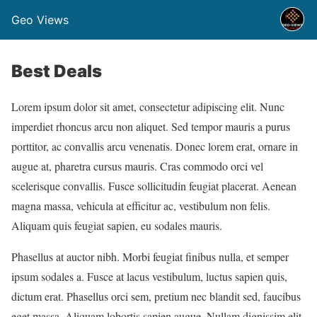
Geo Views
Best Deals
Lorem ipsum dolor sit amet, consectetur adipiscing elit. Nunc
imperdiet rhoncus arcu non aliquet. Sed tempor mauris a purus
porttitor, ac convallis arcu venenatis. Donec lorem erat, ornare in
augue at, pharetra cursus mauris. Cras commodo orci vel
scelerisque convallis. Fusce sollicitudin feugiat placerat. Aenean
magna massa, vehicula at efficitur ac, vestibulum non felis.
Aliquam quis feugiat sapien, eu sodales mauris.
Phasellus at auctor nibh. Morbi feugiat finibus nulla, et semper
ipsum sodales a. Fusce at lacus vestibulum, luctus sapien quis,
dictum erat. Phasellus orci sem, pretium nec blandit sed, faucibus
eget massa. Aliquam lobortis sapien augue. Nullam dignissim elit